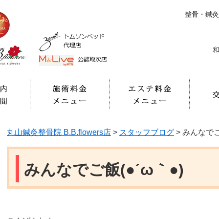
整骨・鍼灸
和
丸山鍼灸整骨院 B.B.flowers店
>
スタッフブログ
>
みんなでご飯
みんなでご飯(●´ω｀●)