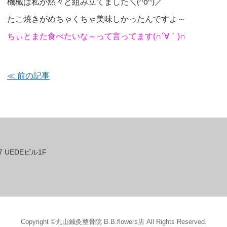
機械は私が黙々と組み立てました＼(^o^)／
たこ焼きがめちゃくちゃ美味しかったんですよ～
ちぃとまた食べたいな～って言ってます(∩´∀｀)∩
≪ 前の記事
 UEDEビル1F
Copyright ©丸山鍼灸整骨院 B.B.flowers店 All Rights Reserved.