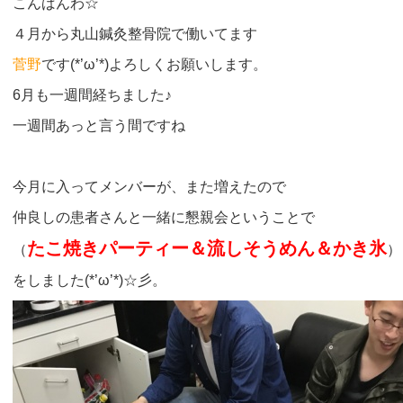
こんばんわ☆
４月から丸山鍼灸整骨院で働いてます
菅野
です(*’ω’*)よろしくお願いします。
6月も一週間経ちました♪
一週間あっと言う間ですね
今月に入ってメンバーが、また増えたので
仲良しの患者さんと一緒に懇親会ということで
たこ焼きパーティー＆流しそうめん＆かき氷
（
）
をしました(*’ω’*)☆彡。