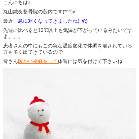
こんにちは♪
丸山鍼灸整骨院の藪内です(*^^)v
最近、
急に寒くなってきましたね( ;∀;)
先週に比べると10℃以上も気温が下がっているみたいです
よ。。。
患者さんの中にもこの急な温度変化で体調を崩されている
方も多く出てきているので
皆さん
暖かい格好をして
体調には気を付けて下さいね