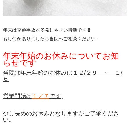
年末は交通事故が多発しやすい時期です!!!
もし何かありましたら当院へご相談ください♪
年末年始のお休みについてお知
らせです
当院は
年末年始のお休みは１２/２９ ～ １/
６
営業開始は
１
／７
です
。
少し長めのお休みとなりますがご了承くださ
い。