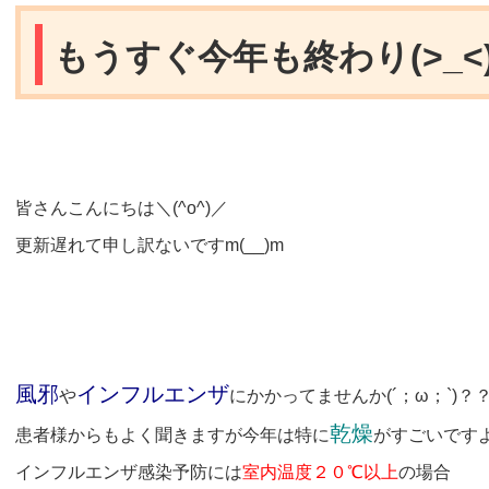
もうすぐ今年も終わり(>_<
皆さんこんにちは＼(^o^)／
更新遅れて申し訳ないですm(__)m
風邪
インフルエンザ
や
にかかってませんか(´；ω；`)？
乾燥
患者様からもよく聞きますが今年は特に
がすごいですよね
インフルエンザ感染予防には
室内
温度２０℃以上
の場合