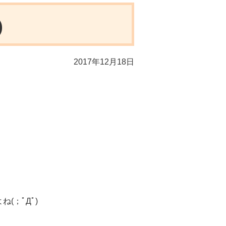
)
2017年12月18日
？
(；ﾟДﾟ)