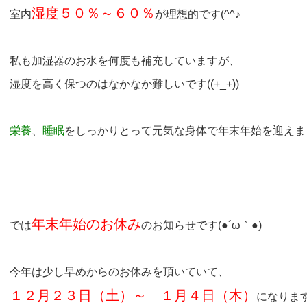
湿度５０％～６０％
室内
が理想的です(^^♪
私も加湿器のお水を何度も補充していますが、
湿度を高く保つのはなかなか難しいです((+_+))
栄養
、
睡眠
をしっかりとって元気な身体で年末年始を迎えましょう
年末年始のお休み
では
のお知らせです(●´ω｀●)
今年は少し早めからのお休みを頂いていて、
１２月２３日（土）～ １月４日（木）
になりま