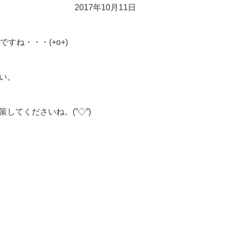
2017年10月11日
すね・・・(+o+)
い。
てくださいね。(”◇”)ゞ